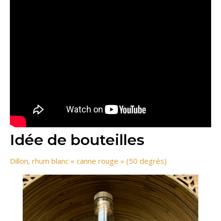
Idée de bouteilles
Dillon, rhum blanc « canne rouge » (50 degrés)