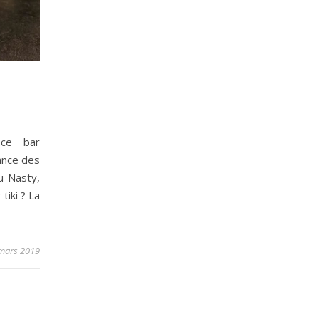
ce bar
ance des
u Nasty,
tiki ? La
mars 2019