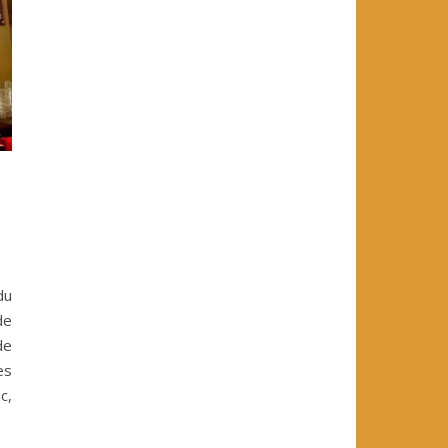
du
de
de
es
c,