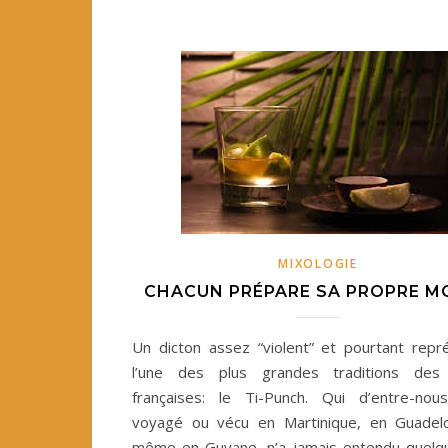
MIXOLOGIE
CHACUN PRÉPARE SA PROPRE M
Un dicton assez “violent” et pourtant repr
l’une des plus grandes traditions des A
françaises: le Ti-Punch. Qui d’entre-nou
voyagé ou vécu en Martinique, en Guadel
même en Guyane, n’a jamais entendu quelqu