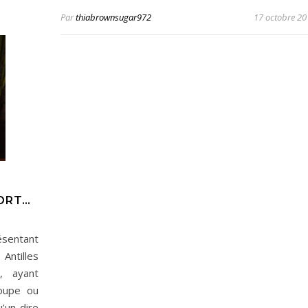
Par
thiabrownsugar972
17 octobre 20
ORT…
ésentant
ntilles
s, ayant
oupe ou
’un dire