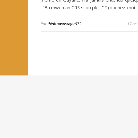
: “Ba mwen an CRS si ou plé…” ? (donnez-moi
Par
thiabrownsugar972
17 oc