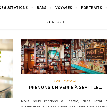
DÉGUSTATIONS
BARS
VOYAGES
PORTRAITS
CONTACT
,
BAR
VOYAGE
PRENONS UN VERRE À SEATTLE…
Nous nous rendons à Seattle, dans l’état 
Washington, au Nord-ouest des Etats-Unis. C’est 