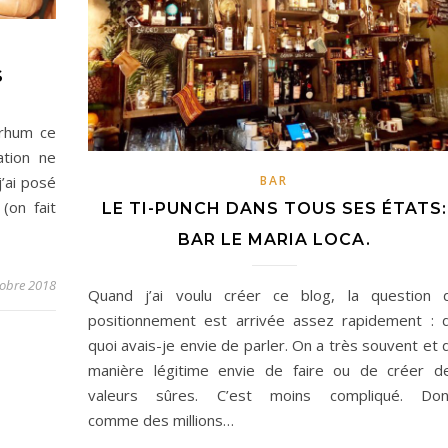
S
 rhum ce
ation ne
BAR
’ai posé
(on fait
LE TI-PUNCH DANS TOUS SES ÉTATS:
BAR LE MARIA LOCA.
tobre 2018
Quand j’ai voulu créer ce blog, la question 
positionnement est arrivée assez rapidement : 
quoi avais-je envie de parler. On a très souvent et 
manière légitime envie de faire ou de créer d
valeurs sûres. C’est moins compliqué. Don
comme des millions…