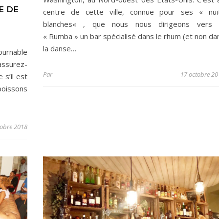
E DE
centre de cette ville, connue pour ses « nui
blanches« , que nous nous dirigeons vers 
« Rumba » un bar spécialisé dans le rhum (et non da
la danse…
tournable
Rassurez-
Par
17 octobre 20
s’il est
 boissons
tobre 2018