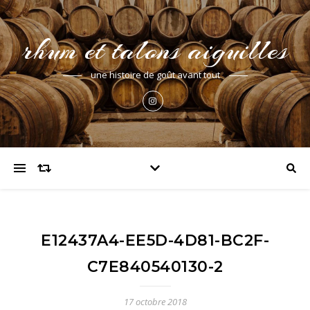
rhum et talons aiguilles
une histoire de goût avant tout
E12437A4-EE5D-4D81-BC2F-
C7E840540130-2
17 octobre 2018